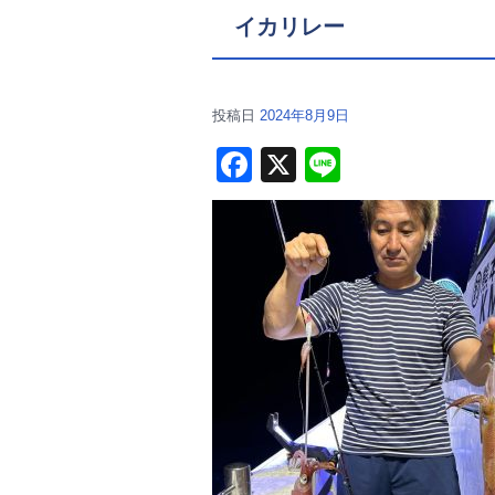
イカリレー
投稿日
2024年8月9日
F
X
Li
a
n
c
e
e
b
o
o
k