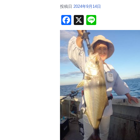
投稿日
2024年9月14日
F
X
Li
a
n
c
e
e
b
o
o
k