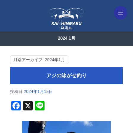
2024 1月
月別アーカイブ:
2024年1月
アジの泳がせ釣り
投稿日
2024年1月15日
F
X
Li
a
n
c
e