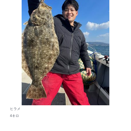
e
b
o
o
k
ヒラメ
4キロ