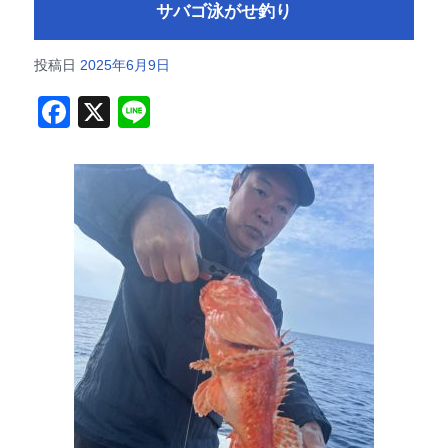
サバゴ泳がせ釣り
投稿日
2025年6月9日
F
X
Li
a
n
c
e
e
b
o
o
k