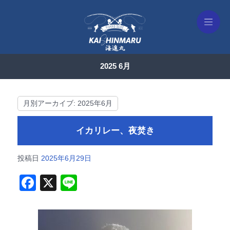
2025 6月
月別アーカイブ:
2025年6月
イカリレー、夜焚き
投稿日
2025年6月29日
F
X
Li
a
n
c
e