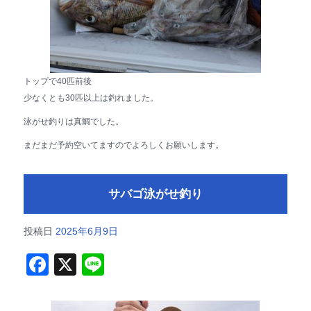
トップで40匹前後
少なくとも30匹以上は釣れました。
泳がせ釣りは真鯛でした。
まだまだ予約空いてますのでよろしくお願いします。
サバゴ泳がせ釣り
投稿日
2025年6月9日
F
X
Li
a
n
c
e