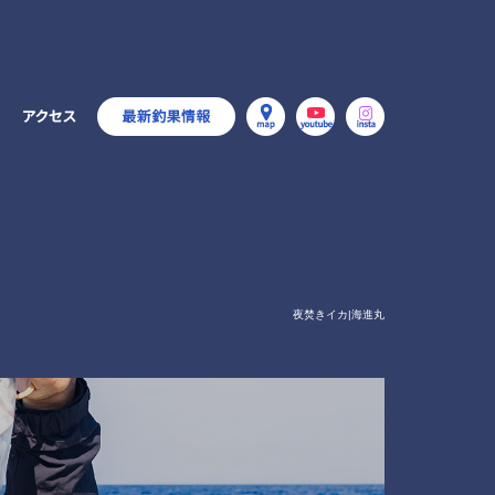
夜焚きイカ|海進丸