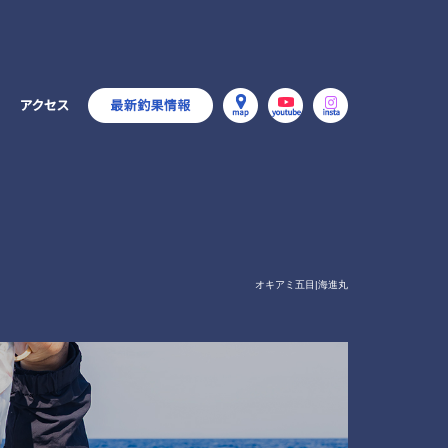
オキアミ五目|海進丸