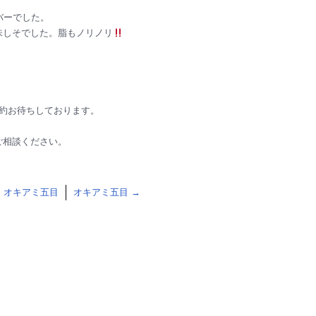
バーでした。
味しそでした。脂もノリノリ
予約お待ちしております。
ご相談ください。
←
オキアミ五目
オキアミ五目
→