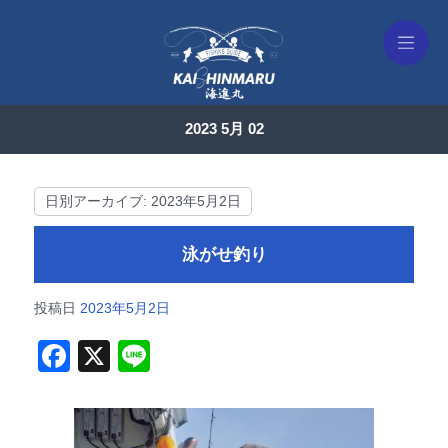
2023 5月 02
日別アーカイブ:
2023年5月2日
泳がせ釣り
投稿日
2023年5月2日
F
X
Li
a
n
c
e