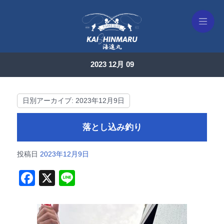
2023 12月 09
日別アーカイブ:
2023年12月9日
落とし込み釣り
投稿日
2023年12月9日
F
X
Li
a
n
c
e