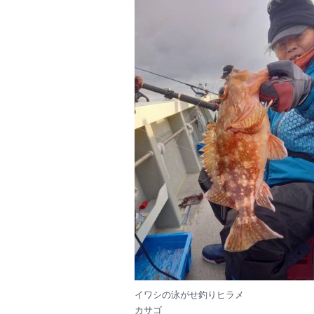
イワシの泳がせ釣りヒラメ
カサゴ