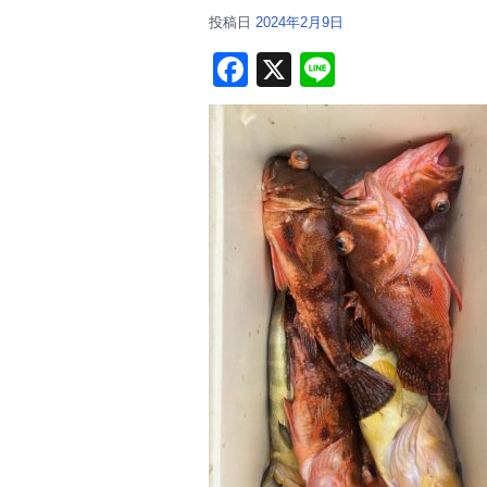
投稿日
2024年2月9日
F
X
Li
a
n
c
e
e
b
o
o
k