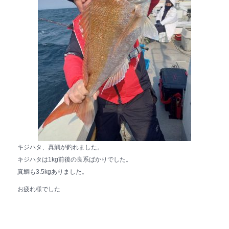
キジハタ、真鯛が釣れました。
キジハタは1kg前後の良系ばかりでした。
真鯛も3.5kgありました。
お疲れ様でした