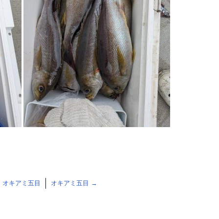
←
オキアミ五目
オキアミ五目
→