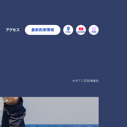
オキアミ五目|海進丸