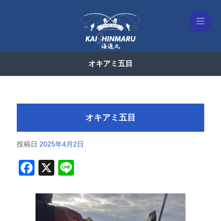
オキアミ五目
オキアミ五目
投稿日
2025年4月2日
F
X
Li
a
n
c
e
e