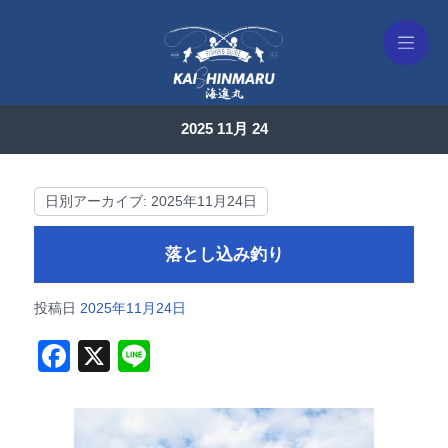
2025 11月 24
日別アーカイブ:
2025年11月24日
落とし込み釣り
投稿日
2025年11月24日
F
X
Li
a
n
c
e